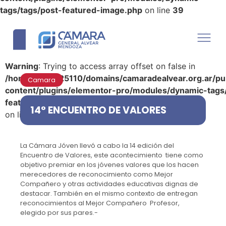
tags/tags/post-featured-image.php
on line
39
Warning
: Trying to access array offset on false in
/home/u290125110/domains/camaradealvear.org.ar/pu
Camara
content/plugins/elementor-pro/modules/dynamic-tags
featured-image.php
14° ENCUENTRO DE VALORES
on line
39
La Cámara Jóven llevó a cabo la 14 edición del
Encuentro de Valores, este acontecimiento tiene como
objetivo premiar en los jóvenes valores que los hacen
merecedores de reconocimiento como Mejor
Compañero y otras actividades educativas dignas de
destacar. También en el mismo contexto de entregan
reconocimientos al Mejor Compañero Profesor,
elegido por sus pares.-