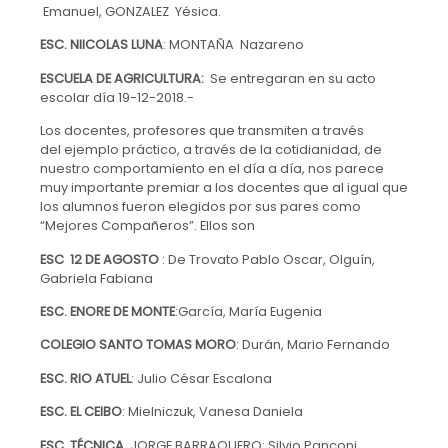
Emanuel, GONZALEZ Yésica.
ESC. NIICOLAS LUNA
: MONTAÑA Nazareno
ESCUELA DE AGRICULTURA:
Se entregaran en su acto
escolar día 19-12-2018.-
Los docentes, profesores que transmiten a través
del ejemplo práctico, a través de la cotidianidad, de
nuestro comportamiento en el día a día, nos parece
muy importante premiar a los docentes que al igual que
los alumnos fueron elegidos por sus pares como
“Mejores Compañeros”. Ellos son
ESC 12 DE AGOSTO
: De Trovato Pablo Oscar, Olguín,
Gabriela Fabiana
ESC. ENORE DE MONTE
:García, María Eugenia
COLEGIO SANTO TOMAS MORO
: Durán, Mario Fernando
ESC. RIO ATUEL
: Julio César Escalona
ESC. EL CEIBO
: Mielniczuk, Vanesa Daniela
ESC. TÉCNICA
JORGE BARRAQUERO: Silvio Panconi