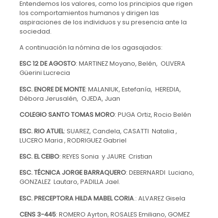
Entendemos los valores, como los principios que rigen
los comportamientos humanos y dirigen las
aspiraciones de los individuos y su presencia ante la
sociedad.
A continuación la nómina de los agasajados:
ESC 12 DE AGOSTO
: MARTINEZ Moyano, Belén, OLIVERA
Güerini Lucrecia
ESC. ENORE DE MONTE
: MALANIUK, Estefanía, HEREDIA,
Débora Jerusalén, OJEDA, Juan
COLEGIO SANTO TOMAS MORO
: PUGA Ortiz, Rocio Belén
ESC. RIO ATUEL
: SUAREZ, Candela, CASATTI Natalia ,
LUCERO Maria , RODRIGUEZ Gabriel
ESC. EL CEIBO
: REYES Sonia y JAURE Cristian
ESC. TÉCNICA JORGE BARRAQUERO
: DEBERNARDI Luciano,
GONZALEZ Lautaro, PADILLA Jael.
ESC. PRECEPTORA HILDA MABEL CORIA
.: ALVAREZ Gisela
CENS 3-445
: ROMERO Ayrton, ROSALES Emiliano, GOMEZ