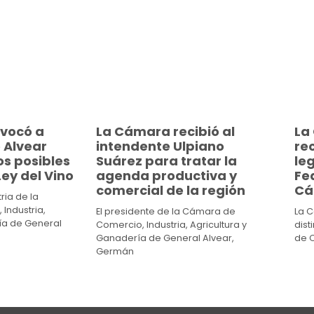
vocó a
La Cámara recibió al
La
 Alvear
intendente Ulpiano
re
os posibles
Suárez para tratar la
leg
ey del Vino
agenda productiva y
Fed
comercial de la región
Cá
ria de la
Industria,
El presidente de la Cámara de
La 
ía de General
Comercio, Industria, Agricultura y
dist
Ganadería de General Alvear,
de 
Germán