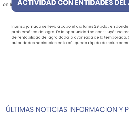
ACTIVIDAD CON ENTIDADES DEL
on line
39
Intensa jornada se llevó a cabo el día lunes 29 pdo., en dond
problemática del agro. En la oportunidad se constituyó una m
de rentabilidad del agro dada lo avanzada de la temporada.
autoridades nacionales en la búsqueda rápida de soluciones
ÚLTIMAS NOTICIAS
INFORMACION Y 