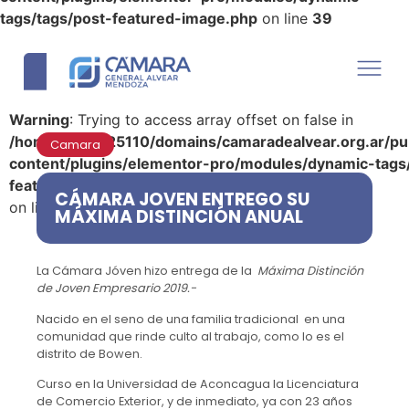
tags/tags/post-featured-image.php
on line
39
Warning
: Trying to access array offset on false in
/home/u290125110/domains/camaradealvear.org.ar/pu
Camara
content/plugins/elementor-pro/modules/dynamic-tags
featured-image.php
CÁMARA JOVEN ENTREGO SU
on line
39
MÁXIMA DISTINCIÓN ANUAL
La Cámara Jóven hizo entrega de la
Máxima Distinción
de Joven Empresario 2019.-
Nacido en el seno de una familia tradicional en una
comunidad que rinde culto al trabajo, como lo es el
distrito de Bowen.
Curso en la Universidad de Aconcagua la Licenciatura
de Comercio Exterior, y de inmediato, ya con 23 años