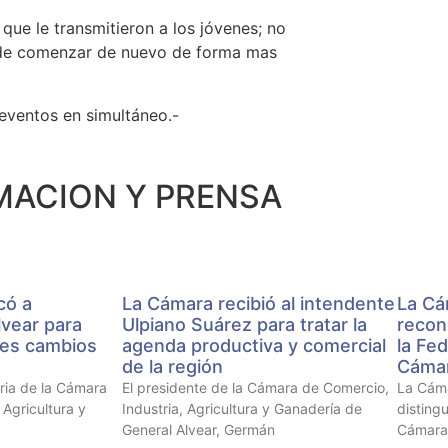
 que le transmitieron a los jóvenes; no
d de comenzar de nuevo de forma mas
eventos en simultáneo.-
ACION Y PRENSA
có a
La Cámara recibió al intendente
La Cá
vear para
Ulpiano Suárez para tratar la
recon
bles cambios
agenda productiva y comercial
la Fed
de la región
Cámar
tria de la Cámara
El presidente de la Cámara de Comercio,
La Cám
 Agricultura y
Industria, Agricultura y Ganadería de
distingu
General Alvear, Germán
Cámaras