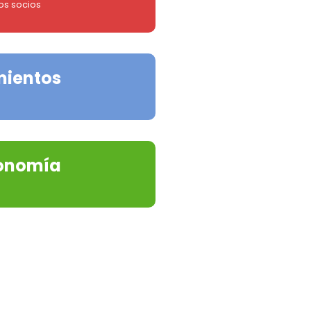
os socios
mientos
onomía