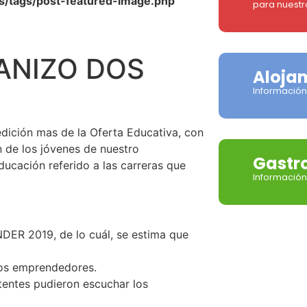
s/tags/post-featured-image.php
para nuestr
ANIZO DOS
Aloja
Información
edición mas de la Oferta Educativa, con
n de los jóvenes de nuestro
Gastr
ducación referido a las carreras que
Información
DER 2019, de lo cuál, se estima que
 los emprendedores.
tentes pudieron escuchar los