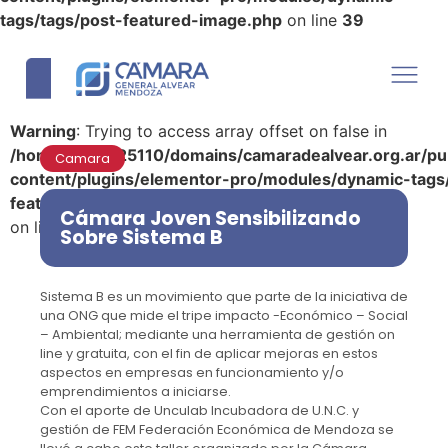
tags/tags/post-featured-image.php
on line
39
Warning
: Trying to access array offset on false in
/home/u290125110/domains/camaradealvear.org.ar/pu
Camara
content/plugins/elementor-pro/modules/dynamic-tags
featured-image.php
Cámara Joven Sensibilizando
on line
39
Sobre Sistema B
Sistema B es un movimiento que parte de la iniciativa de
una ONG que mide el tripe impacto -Económico – Social
– Ambiental; mediante una herramienta de gestión on
line y gratuita, con el fin de aplicar mejoras en estos
aspectos en empresas en funcionamiento y/o
emprendimientos a iniciarse.
Con el aporte de Unculab Incubadora de U.N.C. y
gestión de FEM Federación Económica de Mendoza se