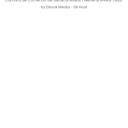
Cámara de Comercio de General Alvear | General Alvear | Mza.
by Dilook Media - Dk Host