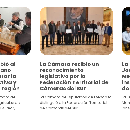
bió al
La Cámara recibió un
La
iano
reconocimiento
Jo
tar la
legislativo por la
Me
tiva y
Federación Territorial de
ins
 región
Cámaras del Sur
de
ámara de
La Cámara de Diputados de Mendoza
La 
ricultura y
distinguió a la Federación Territorial
Mend
 Alvear,
de Cámaras del Sur
lanz