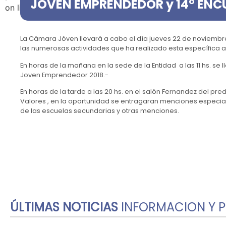
JOVEN EMPRENDEDOR y 14° ENC
on line
39
La Cámara Jóven llevará a cabo el día jueves 22 de noviembr
las numerosas actividades que ha realizado esta específica a 
En horas de la mañana en la sede de la Entidad a las 11 hs. se l
Joven Emprendedor 2018.-
En horas de la tarde a las 20 hs. en el salón Fernandez del pred
Valores , en la oportunidad se entragaran menciones espec
de las escuelas secundarias y otras menciones.
ÚLTIMAS NOTICIAS
INFORMACION Y 