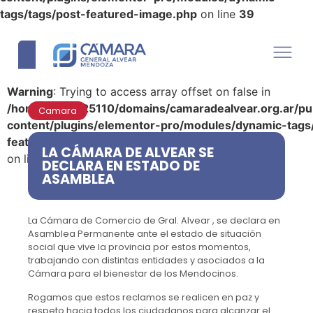
tags/tags/post-featured-image.php
on line
39
Warning
: Trying to access array offset on false in
/home/u290125110/domains/camaradealvear.org.ar/pu
Camara
content/plugins/elementor-pro/modules/dynamic-tags
featured-image.php
LA CÁMARA DE ALVEAR SE
on line
39
DECLARA EN ESTADO DE
ASAMBLEA
La Cámara de Comercio de Gral. Alvear , se declara en
Asamblea Permanente ante el estado de situación
social que vive la provincia por estos momentos,
trabajando con distintas entidades y asociados a la
Cámara para el bienestar de los Mendocinos.
Rogamos que estos reclamos se realicen en paz y
respeto hacia todos los ciudadanos para alcanzar el