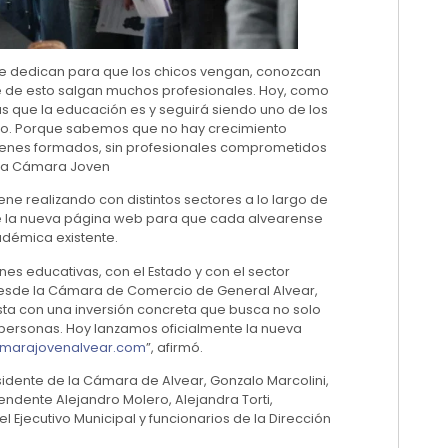
ue dedican para que los chicos vengan, conozcan
que de esto salgan muchos profesionales. Hoy, como
s que la educación es y seguirá siendo uno de los
to. Porque sabemos que no hay crecimiento
jóvenes formados, sin profesionales comprometidos
 la Cámara Joven
ene realizando con distintos sectores a lo largo de
de la nueva página web para que cada alvearense
adémica existente.
es educativas, con el Estado y con el sector
 desde la Cámara de Comercio de General Alvear,
sta con una inversión concreta que busca no solo
s personas. Hoy lanzamos oficialmente la nueva
marajovenalvear.com
”, afirmó.
sidente de la Cámara de Alvear, Gonzalo Marcolini,
tendente Alejandro Molero, Alejandra Torti,
 Ejecutivo Municipal y funcionarios de la Dirección