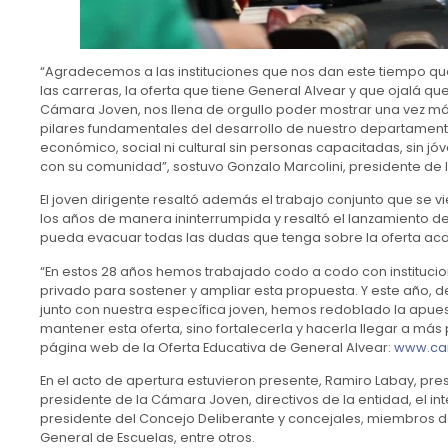
“Agradecemos a las instituciones que nos dan este tiempo q
las carreras, la oferta que tiene General Alvear y que ojalá 
Cámara Joven, nos llena de orgullo poder mostrar una vez má
pilares fundamentales del desarrollo de nuestro departamen
económico, social ni cultural sin personas capacitadas, sin 
con su comunidad”, sostuvo Gonzalo Marcolini, presidente de
El joven dirigente resaltó además el trabajo conjunto que se vi
los años de manera ininterrumpida y resaltó el lanzamiento 
pueda evacuar todas las dudas que tenga sobre la oferta ac
“En estos 28 años hemos trabajado codo a codo con institucion
privado para sostener y ampliar esta propuesta. Y este año,
junto con nuestra específica joven, hemos redoblado la apue
mantener esta oferta, sino fortalecerla y hacerla llegar a má
página web de la Oferta Educativa de General Alvear:
www.ca
En el acto de apertura estuvieron presente, Ramiro Labay, pre
presidente de la Cámara Joven, directivos de la entidad, el in
presidente del Concejo Deliberante y concejales, miembros del
General de Escuelas, entre otros.