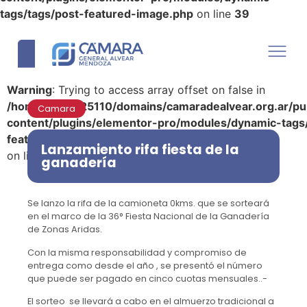
tags/tags/post-featured-image.php
on line
39
Warning
: Trying to access array offset on false in
/home/u290125110/domains/camaradealvear.org.ar/pu
Camara
content/plugins/elementor-pro/modules/dynamic-tags
featured-image.php
Lanzamiento rifa fiesta de la
on line
39
ganadería
Se lanzo la rifa de la camioneta 0kms. que se sorteará
en el marco de la 36° Fiesta Nacional de la Ganadería
de Zonas Aridas.
Con la misma responsabilidad y compromiso de
entrega como desde el año , se presentó el número
que puede ser pagado en cinco cuotas mensuales..-
El sorteo se llevará a cabo en el almuerzo tradicional a