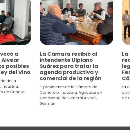
vocó a
La Cámara recibió al
La
 Alvear
intendente Ulpiano
re
os posibles
Suárez para tratar la
leg
ey del Vino
agenda productiva y
Fed
comercial de la región
Cá
ria de la
Industria,
El presidente de la Cámara de
La 
ía de General
Comercio, Industria, Agricultura y
dist
Ganadería de General Alvear,
de 
Germán