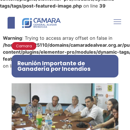
tags/tags/post-featured-image.php
on line
39
Warning
: Trying to access array offset on false in
/home/u290125110/domains/camaradealvear.org.ar/pu
Camara
content/plugins/elementor-pro/modules/dynamic-tags
featured-image.php
Reunión Importante de
on line
39
Ganadería por Incendios