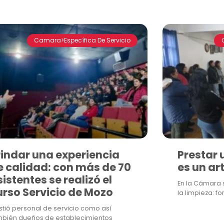
Camara>Específica De Servicio
rindar una experiencia
Prestar 
e calidad: con más de 70
es un ar
istentes se realizó el
En la Cámara s
urso Servicio de Mozo
la limpieza: 
stió personal de servicio como así
mbién dueños de establecimientos