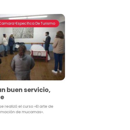
Camara>Específica De Turismo
un buen servicio,
te
e realizó el curso «El arte de
formación de mucamas».