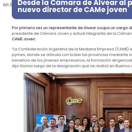
Desde la Cámara de Alvear al pa
on line
39
nuevo director de CAMe joven
Por primera vez un representante de Alvear ocupa un cargo di
presidente de Cámara Joven y actual integrante de la Cámar
CAME Joven.
“La Confederación Argentina de la Mediana Empresa (CAME) es
pymes, donde se articula con todas las provincias mediante s
beneficio de los jóvenes empresarios, la formación dirigenc
dijo Alonso luego de la designación que se realizó en Buenos A