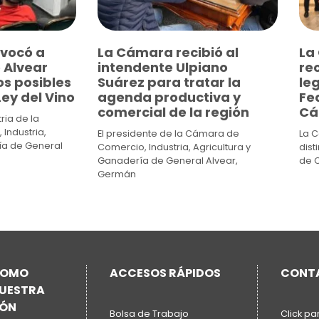
vocó a
La Cámara recibió al
La
 Alvear
intendente Ulpiano
re
os posibles
Suárez para tratar la
leg
ey del Vino
agenda productiva y
Fed
comercial de la región
Cá
ria de la
Industria,
El presidente de la Cámara de
La 
ía de General
Comercio, Industria, Agricultura y
dist
Ganadería de General Alvear,
de 
Germán
COMO
ACCESOS RÁPIDOS
CONT
NUESTRA
IÓN
Bolsa de Trabajo
Click pa