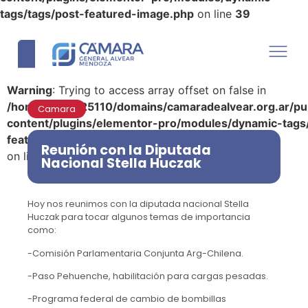
tags/tags/post-featured-image.php
on line
39
Warning
: Trying to access array offset on false in
/home/u290125110/domains/camaradealvear.org.ar/pu
Camara
content/plugins/elementor-pro/modules/dynamic-tags
featured-image.php
Reunión con la Diputada
on line
39
Nacional Stella Huczak
Hoy nos reunimos con la diputada nacional Stella
Huczak para tocar algunos temas de importancia
como:
-Comisión Parlamentaria Conjunta Arg-Chilena.
-Paso Pehuenche, habilitación para cargas pesadas.
-Programa federal de cambio de bombillas