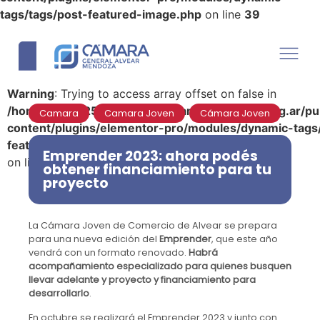
tags/tags/post-featured-image.php
on line
39
Warning
: Trying to access array offset on false in
/home/u290125110/domains/camaradealvear.org.ar/pu
Camara
,
Camara Joven
,
Cámara Joven
content/plugins/elementor-pro/modules/dynamic-tags
featured-image.php
Emprender 2023: ahora podés
on line
39
obtener financiamiento para tu
proyecto
La Cámara Joven de Comercio de Alvear se prepara
para una nueva edición del
Emprender
, que este año
vendrá con un formato renovado.
Habrá
acompañamiento especializado para quienes busquen
llevar adelante y proyecto y financiamiento para
desarrollarlo
.
En octubre se realizará el Emprender 2023 y junto con