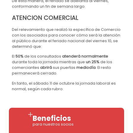
De esta manera, el feriado se adelanta al viernes,
conformando un fin de semana largo.
ATENCION COMERCIAL
Del relevamiento que realizó la específica de Comercio
con los asociados para conocer cómo será la atención
al público durante el feriado nacional del viernes 10, se
determinó que:
El
50%
de los consultados
atenderá normalmente
durante toda la jornada mientras que
un 25%
de los
comerciantes
abrirá
sus puertas
mediodía
. El resto
permanecerá cerrado.
En tanto, el sábado 11 de octubre la jornada laboral es
normal, según cada rubro.
Beneficios
para nuestros socios