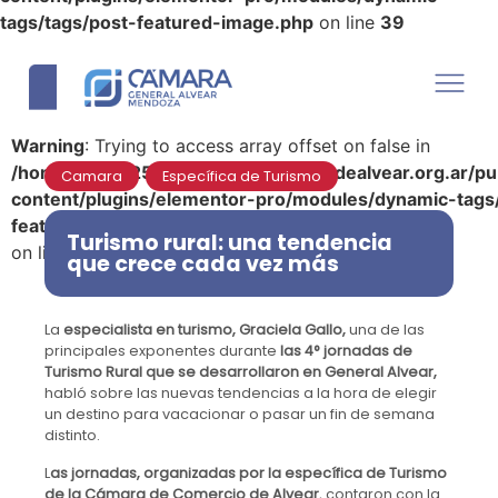
tags/tags/post-featured-image.php
on line
39
Warning
: Trying to access array offset on false in
/home/u290125110/domains/camaradealvear.org.ar/pu
Camara
,
Específica de Turismo
content/plugins/elementor-pro/modules/dynamic-tags
featured-image.php
Turismo rural: una tendencia
on line
39
que crece cada vez más
La
especialista en turismo, Graciela Gallo,
una de las
principales exponentes durante
las 4° jornadas de
Turismo Rural que se desarrollaron en General Alvear,
habló sobre las nuevas tendencias a la hora de elegir
un destino para vacacionar o pasar un fin de semana
distinto.
L
as jornadas, organizadas por la específica de Turismo
de la Cámara de Comercio de Alvear
, contaron con la